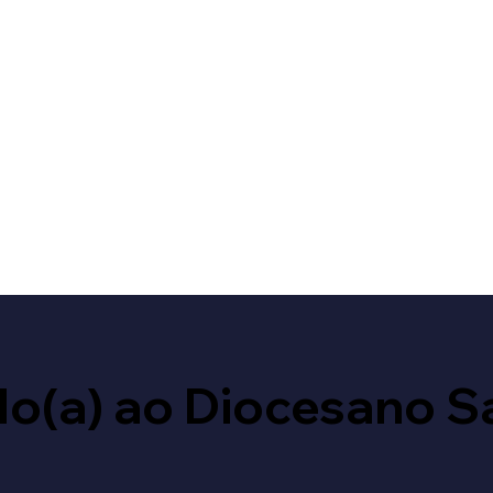
o(a) ao Diocesano S