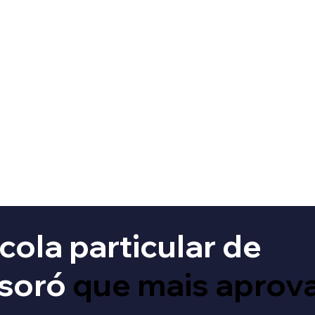
cola particular de
soró
que mais aprov