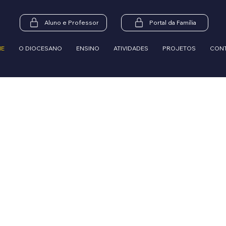
Aluno e Professor
Portal da Família
ME
O DIOCESANO
ENSINO
ATIVIDADES
PROJETOS
CON