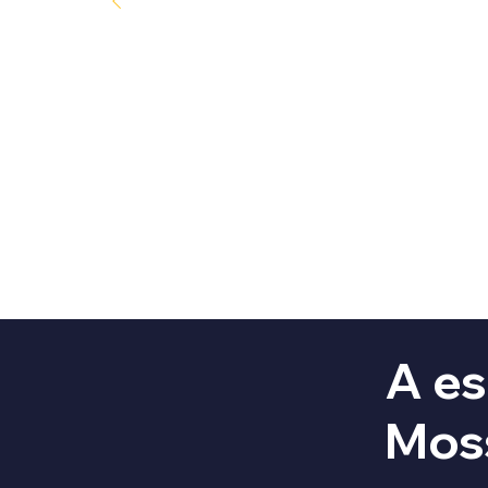
A es
Mos